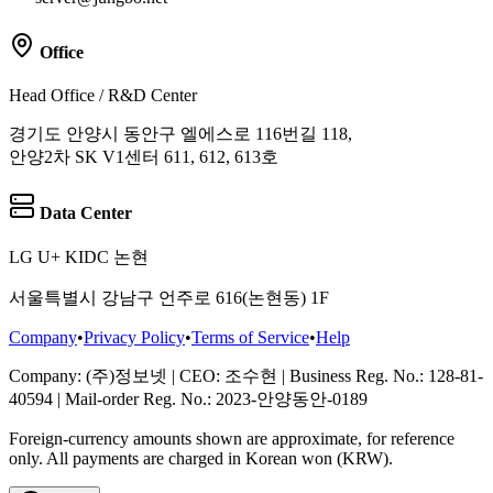
Office
Head Office / R&D Center
경기도 안양시 동안구 엘에스로 116번길 118,
안양2차 SK V1센터 611, 612, 613호
Data Center
LG U+ KIDC 논현
서울특별시 강남구 언주로 616(논현동) 1F
Company
•
Privacy Policy
•
Terms of Service
•
Help
Company
: (주)정보넷
|
CEO
: 조수현
|
Business Reg. No.
: 128-81-
40594
|
Mail-order Reg. No.
: 2023-안양동안-0189
Foreign-currency amounts shown are approximate, for reference
only. All payments are charged in Korean won (KRW).