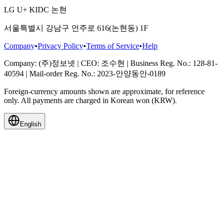
LG U+ KIDC 논현
서울특별시 강남구 언주로 616(논현동) 1F
Company
•
Privacy Policy
•
Terms of Service
•
Help
Company
: (주)정보넷
|
CEO
: 조수현
|
Business Reg. No.
: 128-81-
40594
|
Mail-order Reg. No.
: 2023-안양동안-0189
Foreign-currency amounts shown are approximate, for reference
only. All payments are charged in Korean won (KRW).
English