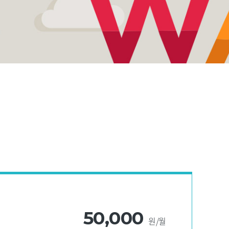
50,000
원/월