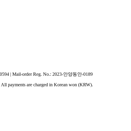
40594
|
Mail-order Reg. No.
: 2023-안양동안-0189
y. All payments are charged in Korean won (KRW).