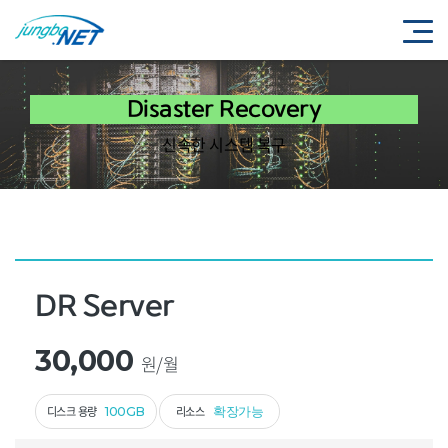
Disaster Recovery
신속한 시스템 복구
DR Server
30,000
원/월
디스크 용량
리소스
100GB
확장가능