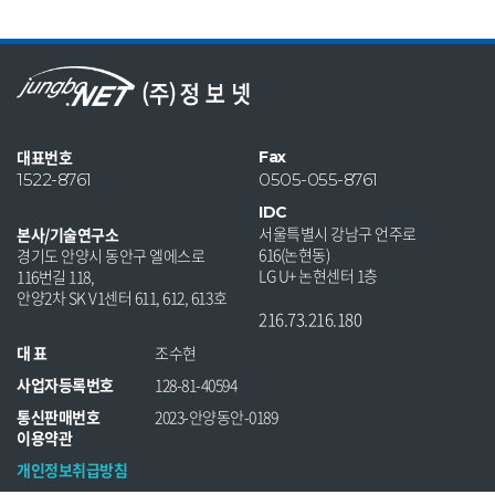
대표번호
Fax
1522-8761
0505-055-8761
IDC
서울특별시 강남구 언주로
본사/기술연구소
616(논현동)
경기도 안양시 동안구 엘에스로
LG U+ 논현센터 1층
116번길 118,
안양2차 SK V1센터 611, 612, 613호
216.73.216.180
대 표
조수현
사업자등록번호
128-81-40594
통신판매번호
2023-안양동안-0189
이용약관
개인정보취급방침