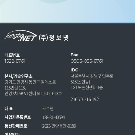
대표번호
Fax
1522-8761
0505-055-8761
IDC
서울특별시 강남구 언주로
본사/기술연구소
616(논현동)
경기도 안양시 동안구 엘에스로
LG U+ 논현센터 1층
116번길 118,
안양2차 SK V1센터 611, 612, 613호
216.73.216.192
대 표
조수현
사업자등록번호
128-81-40594
통신판매번호
2023-안양동안-0189
이용약관