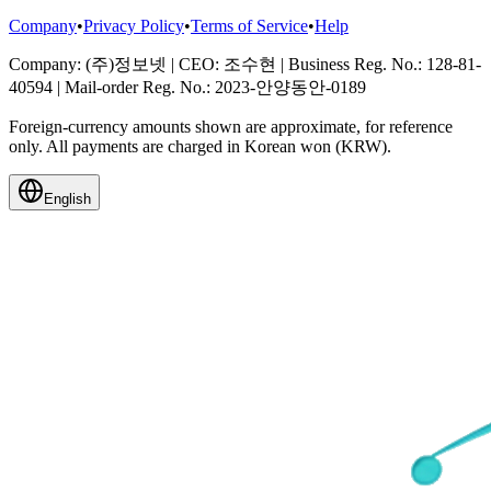
Company
•
Privacy Policy
•
Terms of Service
•
Help
Company
: (주)정보넷
|
CEO
: 조수현
|
Business Reg. No.
: 128-81-
40594
|
Mail-order Reg. No.
: 2023-안양동안-0189
Foreign-currency amounts shown are approximate, for reference
only. All payments are charged in Korean won (KRW).
English