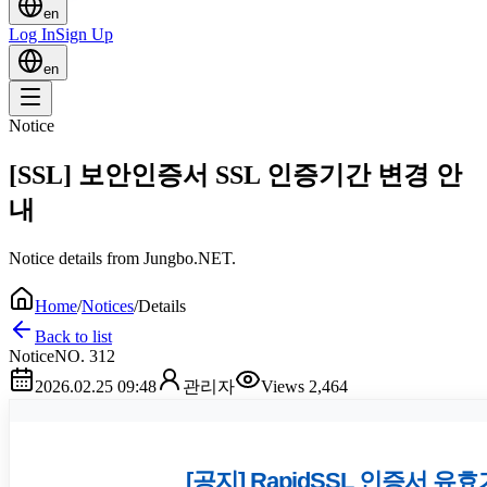
en
Log In
Sign Up
en
Notice
[SSL] 보안인증서 SSL 인증기간 변경 안
내
Notice details from Jungbo.NET.
Home
/
Notices
/
Details
Back to list
Notice
NO.
312
2026.02.25 09:48
관리자
Views
2,464
[공지] RapidSSL 인증서 유