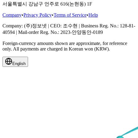
서울특별시 강남구 언주로 616(논현동) 1F
Company
•
Privacy Policy
•
Terms of Service
•
Help
Company
: (주)정보넷
|
CEO
: 조수현
|
Business Reg. No.
: 128-81-
40594
|
Mail-order Reg. No.
: 2023-안양동안-0189
Foreign-currency amounts shown are approximate, for reference
only. All payments are charged in Korean won (KRW).
English