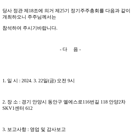
당사 정관 제
18
조에 의거 제
25
기 정기주주총회를 다음과 같이
개최하오니 주주님께서는
참석하여 주시기바랍니다
.
-
다 음
-
1.
일 시
: 2024. 3. 22
일
(
금
)
오전
9
시
2.
장 소
:
경기 안양시 동안구 엘에스로
116
번길
118
안양
2
차
SKV1
센터
612
3.
보고사항
:
영업 및 감사보고