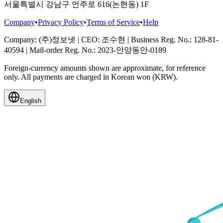
서울특별시 강남구 언주로 616(논현동) 1F
Company
•
Privacy Policy
•
Terms of Service
•
Help
Company
: (주)정보넷
|
CEO
: 조수현
|
Business Reg. No.
: 128-81-
40594
|
Mail-order Reg. No.
: 2023-안양동안-0189
Foreign-currency amounts shown are approximate, for reference
only. All payments are charged in Korean won (KRW).
English