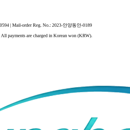
40594
|
Mail-order Reg. No.
: 2023-안양동안-0189
y. All payments are charged in Korean won (KRW).