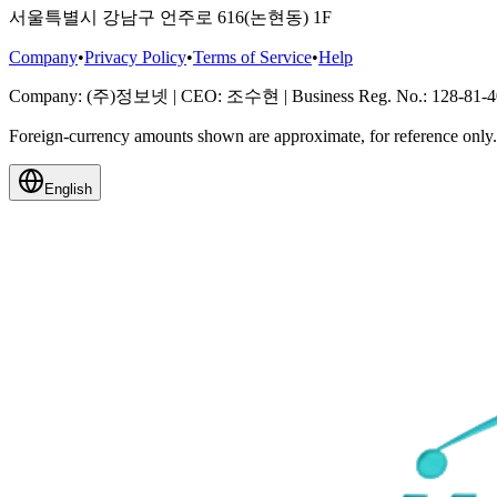
서울특별시 강남구 언주로 616(논현동) 1F
Company
•
Privacy Policy
•
Terms of Service
•
Help
Company
: (주)정보넷
|
CEO
: 조수현
|
Business Reg. No.
: 128-81-
Foreign-currency amounts shown are approximate, for reference onl
English