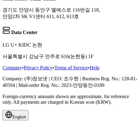
경기도 안양시 동안구 엘에스로 116번길 118,
안양2차 SK V1센터 611, 612, 613호
Data Center
LG U+ KIDC 논현
서울특별시 강남구 언주로 616(논현동) 1F
Company
•
Privacy Policy
•
Terms of Service
•
Help
Company
: (주)정보넷
|
CEO
: 조수현
|
Business Reg. No.
: 128-81-
40594
|
Mail-order Reg. No.
: 2023-안양동안-0189
Foreign-currency amounts shown are approximate, for reference
only. All payments are charged in Korean won (KRW).
English